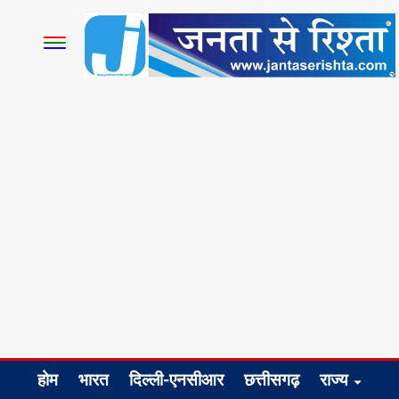
होम
भारत
दिल्ली-एनसीआर
छत्तीसगढ़
राज्य