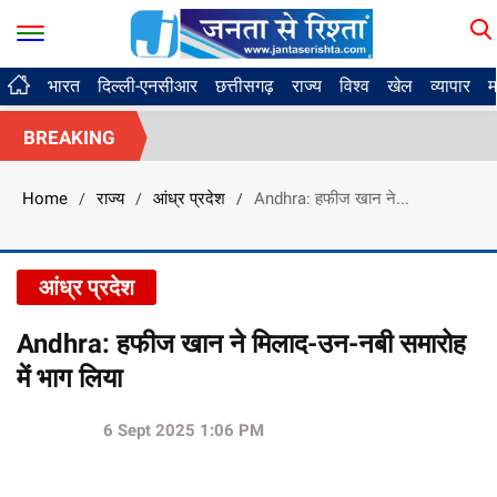
भारत
दिल्ली-एनसीआर
छत्तीसगढ़
राज्य
विश्व
खेल
व्यापार
म
BREAKING
Home
राज्य
आंध्र प्रदेश
Andhra: हफीज खान ने...
/
/
/
आंध्र प्रदेश
Andhra: हफीज खान ने मिलाद-उन-नबी समारोह
में भाग लिया
6 Sept 2025 1:06 PM