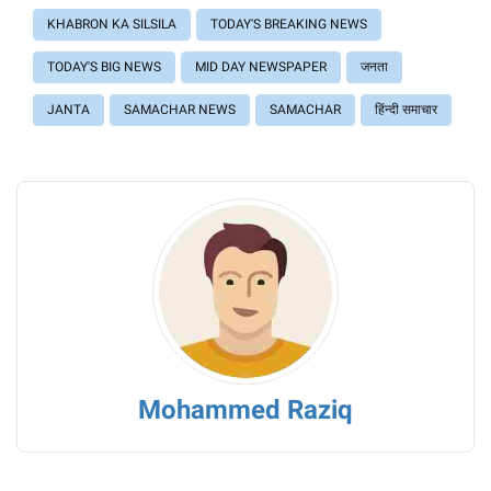
KHABRON KA SILSILA
TODAY'S BREAKING NEWS
TODAY'S BIG NEWS
MID DAY NEWSPAPER
जनता
JANTA
SAMACHAR NEWS
SAMACHAR
हिंन्दी समाचार
Mohammed Raziq