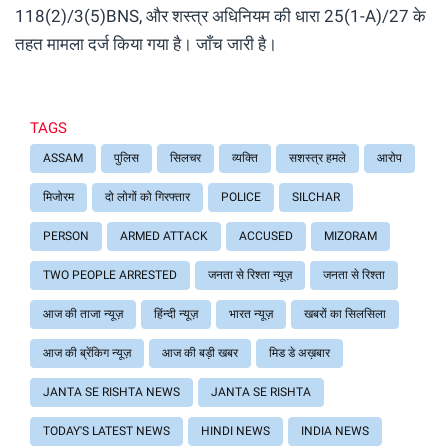
118(2)/3(5)BNS, और शस्त्र अधिनियम की धारा 25(1-A)/27 के
तहत मामला दर्ज किया गया है। जाँच जारी है।
TAGS
ASSAM
पुलिस
सिलचर
व्यक्ति
सशस्त्र हमले
आरोप
मिजोरम
दो लोगों को गिरफ्तार
POLICE
SILCHAR
PERSON
ARMED ATTACK
ACCUSED
MIZORAM
TWO PEOPLE ARRESTED
जनता से रिश्ता न्यूज़
जनता से रिश्ता
आज की ताजा न्यूज़
हिंन्दी न्यूज़
भारत न्यूज़
खबरों का सिलसिला
आज की ब्रेंकिग न्यूज़
आज की बड़ी खबर
मिड डे अख़बार
JANTA SE RISHTA NEWS
JANTA SE RISHTA
TODAY'S LATEST NEWS
HINDI NEWS
INDIA NEWS