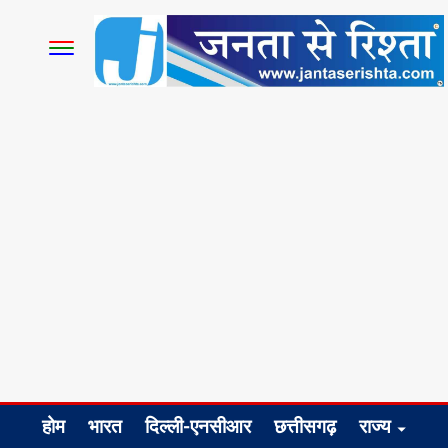
होम
भारत
दिल्ली-एनसीआर
छत्तीसगढ़
राज्य