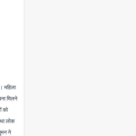
ई। महिला
चना मिलने
ं को
 तथा लोक
ुमन ने