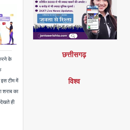
छत्तीसगढ़
करने के
े
विश्व
इस टीम में
ुआ शराब का
देखते ही