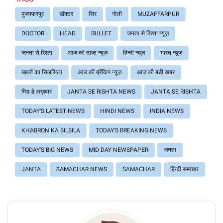
मुजफ्फरपुर
डॉक्टर
सिर
गोली
MUZAFFARPUR
DOCTOR
HEAD
BULLET
जनता से रिश्ता न्यूज़
जनता से रिश्ता
आज की ताजा न्यूज़
हिंन्दी न्यूज़
भारत न्यूज़
खबरों का सिलसिला
आज की ब्रेंकिग न्यूज़
आज की बड़ी खबर
मिड डे अख़बार
JANTA SE RISHTA NEWS
JANTA SE RISHTA
TODAY'S LATEST NEWS
HINDI NEWS
INDIA NEWS
KHABRON KA SILSILA
TODAY'S BREAKING NEWS
TODAY'S BIG NEWS
MID DAY NEWSPAPER
जनता
JANTA
SAMACHAR NEWS
SAMACHAR
हिंन्दी समाचार