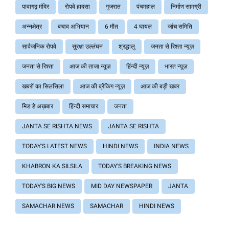
पावागढ़ मंदिर
रोपवे हादसा
गुजरात
पंचमहाल
निर्माण सामग्री
अन्नक्षेत्र
बचाव अभियान
6 मौत
4 घायल
जांच समिति
सार्वजनिक रोपवे
सुरक्षा उल्लंघन
श्रद्धालु
जनता से रिश्ता न्यूज़
जनता से रिश्ता
आज की ताजा न्यूज़
हिंन्दी न्यूज़
भारत न्यूज़
खबरों का सिलसिला
आज की ब्रेंकिग न्यूज़
आज की बड़ी खबर
मिड डे अख़बार
हिंन्दी समाचार
जनता
JANTA SE RISHTA NEWS
JANTA SE RISHTA
TODAY'S LATEST NEWS
HINDI NEWS
INDIA NEWS
KHABRON KA SILSILA
TODAY'S BREAKING NEWS
TODAY'S BIG NEWS
MID DAY NEWSPAPER
JANTA
SAMACHAR NEWS
SAMACHAR
HINDI NEWS