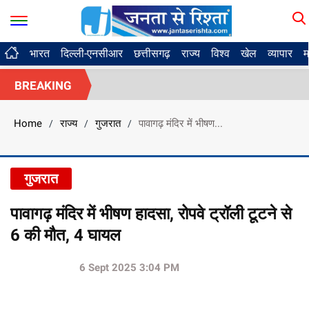
भारत
दिल्ली-एनसीआर
छत्तीसगढ़
राज्य
विश्व
खेल
व्यापार
म
BREAKING
Home
राज्य
गुजरात
पावागढ़ मंदिर में भीषण...
/
/
/
गुजरात
पावागढ़ मंदिर में भीषण हादसा, रोपवे ट्रॉली टूटने से
6 की मौत, 4 घायल
6 Sept 2025 3:04 PM