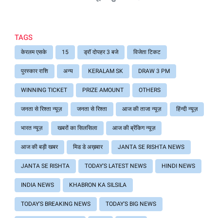
TAGS
केरलम एसके
15
ड्रॉ दोपहर 3 बजे
विजेता टिकट
पुरस्कार राशि
अन्य
KERALAM SK
DRAW 3 PM
WINNING TICKET
PRIZE AMOUNT
OTHERS
जनता से रिश्ता न्यूज़
जनता से रिश्ता
आज की ताजा न्यूज़
हिंन्दी न्यूज़
भारत न्यूज़
खबरों का सिलसिला
आज की ब्रेंकिग न्यूज़
आज की बड़ी खबर
मिड डे अख़बार
JANTA SE RISHTA NEWS
JANTA SE RISHTA
TODAY'S LATEST NEWS
HINDI NEWS
INDIA NEWS
KHABRON KA SILSILA
TODAY'S BREAKING NEWS
TODAY'S BIG NEWS