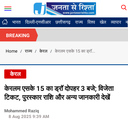
भारत
दिल्ली-एनसीआर
छत्तीसगढ़
राज्य
विश्व
खेल
व्यापार
म
BREAKING
Home
राज्य
केरल
केरलम एसके 15 का ड्रॉ...
/
/
/
केरल
केरलम एसके 15 का ड्रॉ दोपहर 3 बजे; विजेता
टिकट, पुरस्कार राशि और अन्य जानकारी देखें
Mohammed Raziq
8 Aug 2025 9:39 AM