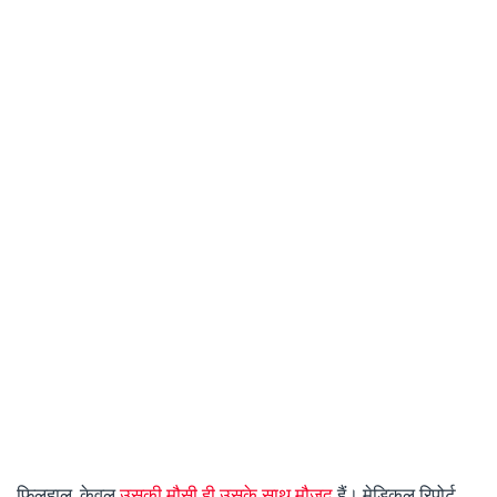
फ़िलहाल, केवल
उसकी मौसी ही उसके साथ मौजूद
हैं। मेडिकल रिपोर्ट