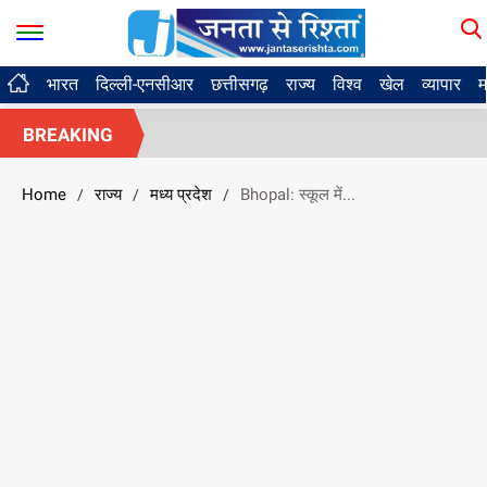
भारत
दिल्ली-एनसीआर
छत्तीसगढ़
राज्य
विश्व
खेल
व्यापार
म
BREAKING
Home
राज्य
मध्य प्रदेश
Bhopal: स्कूल में...
/
/
/