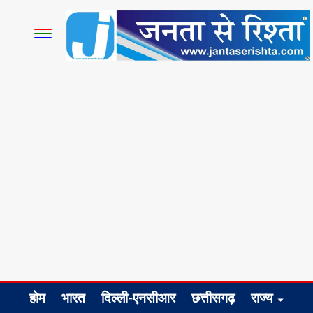
होम
भारत
दिल्ली-एनसीआर
छत्तीसगढ़
राज्य