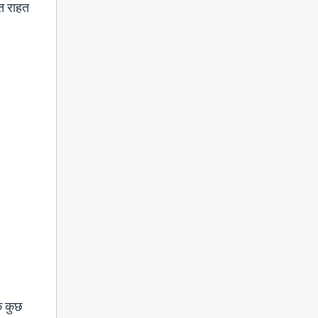
ित राहत
ि कुछ