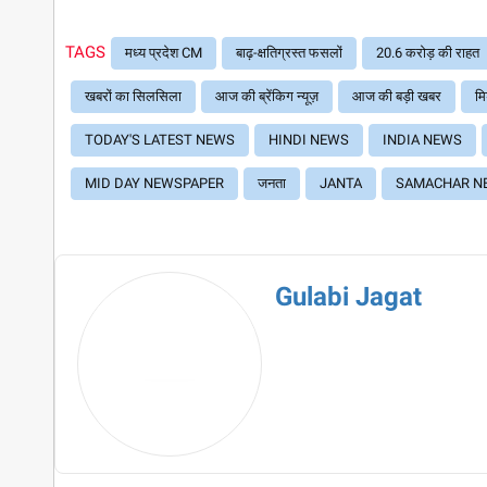
TAGS
मध्य प्रदेश CM
बाढ़-क्षतिग्रस्त फसलों
20.6 करोड़ की राहत
खबरों का सिलसिला
आज की ब्रेंकिग न्यूज़
आज की बड़ी खबर
मि
TODAY'S LATEST NEWS
HINDI NEWS
INDIA NEWS
MID DAY NEWSPAPER
जनता
JANTA
SAMACHAR N
Gulabi Jagat