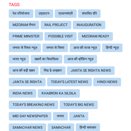
TAGS
रेल परियोजना
उद्घाटन
प्रधानमंत्री
संभावित दौरे
MIZORAM तैयार
RAIL PROJECT
INAUGURATION
PRIME MINISTER
POSSIBLE VISIT
MIZORAM READY
जनता से रिश्ता न्यूज़
जनता से रिश्ता
आज की ताजा न्यूज़
हिंन्दी न्यूज़
भारत न्यूज़
खबरों का सिलसिला
आज की ब्रेंकिग न्यूज़
आज की बड़ी खबर
मिड डे अख़बार
JANTA SE RISHTA NEWS
JANTA SE RISHTA
TODAY'S LATEST NEWS
HINDI NEWS
INDIA NEWS
KHABRON KA SILSILA
TODAY'S BREAKING NEWS
TODAY'S BIG NEWS
MID DAY NEWSPAPER
जनता
JANTA
SAMACHAR NEWS
SAMACHAR
हिंन्दी समाचार