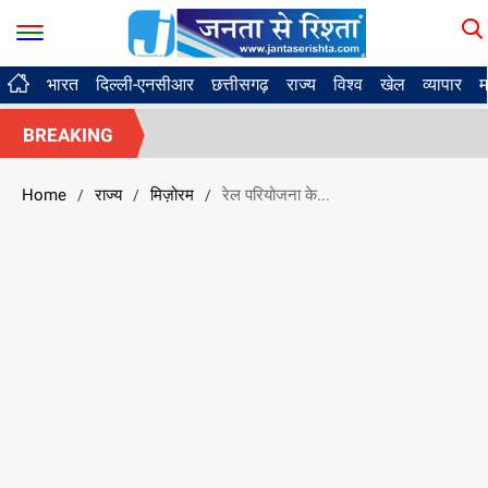
भारत
दिल्ली-एनसीआर
छत्तीसगढ़
राज्य
विश्व
खेल
व्यापार
म
BREAKING
Home
राज्य
मिज़ोरम
रेल परियोजना के...
/
/
/