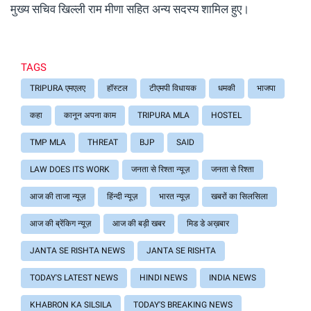
मुख्य सचिव खिल्ली राम मीणा सहित अन्य सदस्य शामिल हुए।
TAGS
TRIPURA एमएलए
हॉस्टल
टीएमपी विधायक
धमकी
भाजपा
कहा
कानून अपना काम
TRIPURA MLA
HOSTEL
TMP MLA
THREAT
BJP
SAID
LAW DOES ITS WORK
जनता से रिश्ता न्यूज़
जनता से रिश्ता
आज की ताजा न्यूज़
हिंन्दी न्यूज़
भारत न्यूज़
खबरों का सिलसिला
आज की ब्रेंकिग न्यूज़
आज की बड़ी खबर
मिड डे अख़बार
JANTA SE RISHTA NEWS
JANTA SE RISHTA
TODAY'S LATEST NEWS
HINDI NEWS
INDIA NEWS
KHABRON KA SILSILA
TODAY'S BREAKING NEWS