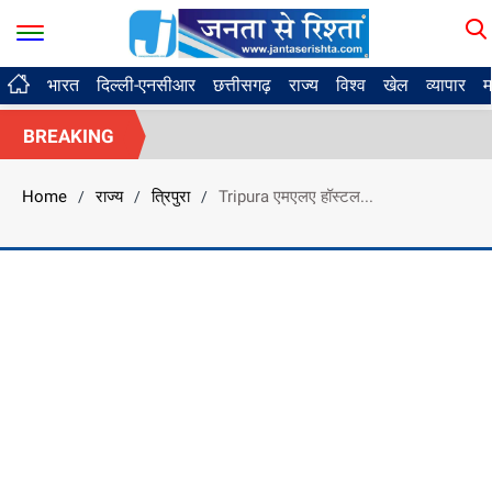
भारत
दिल्ली-एनसीआर
छत्तीसगढ़
राज्य
विश्व
खेल
व्यापार
म
BREAKING
Home
राज्य
त्रिपुरा
Tripura एमएलए हॉस्टल...
/
/
/